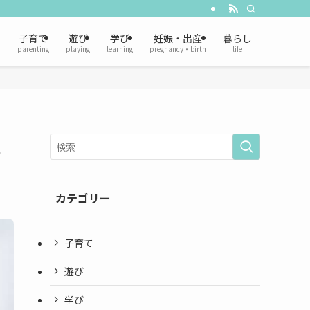
子育て
遊び
学び
妊娠・出産
暮らし
parenting
playing
learning
pregnancy・birth
life
話
カテゴリー
子育て
遊び
学び