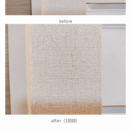
before
after（1回目）