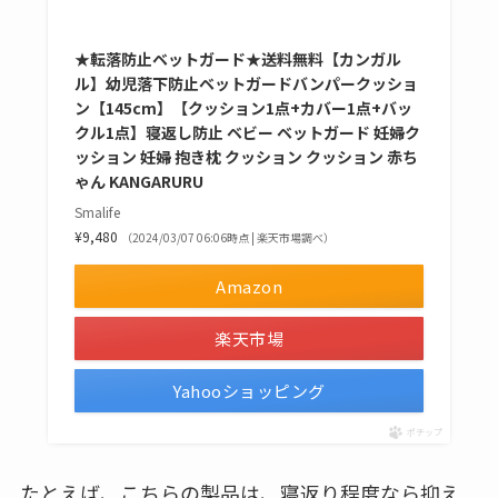
★転落防止ベットガード★送料無料【カンガル
ル】幼児落下防止ベットガードバンパークッショ
ン【145cm】【クッション1点+カバー1点+バッ
クル1点】寝返し防止 ベビー ベットガード 妊婦ク
ッション 妊婦 抱き枕 クッション クッション 赤ち
ゃん KANGARURU
Smalife
¥9,480
（2024/03/07 06:06時点 | 楽天市場調べ）
Amazon
楽天市場
Yahooショッピング
ポチップ
たとえば、こちらの製品は
、寝返り程度なら抑え