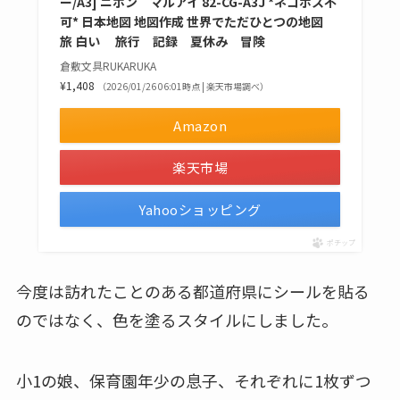
ー/A3] ニホン マルアイ 82-CG-A3J *ネコポス不
可* 日本地図 地図作成 世界でただひとつの地図
旅 白い 旅行 記録 夏休み 冒険
倉敷文具RUKARUKA
¥1,408
（2026/01/26 06:01時点 | 楽天市場調べ）
Amazon
楽天市場
Yahooショッピング
ポチップ
今度は訪れたことのある都道府県にシールを貼る
のではなく、色を塗るスタイルにしました。
小1の娘、保育園年少の息子、それぞれに1枚ずつ