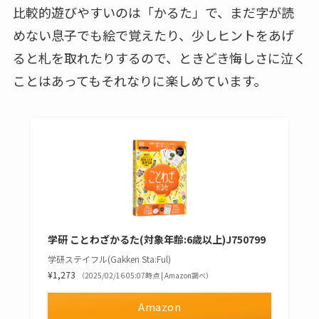
比較的遊びやすいのは「かるた」で、まだ字が読
めない息子でも絵で覚えたり、少しヒントをあげ
ると札を取れたりするので、ときどき悔しさに泣く
ことはあってもそれなりに楽しめています。
学研 ことわざかるた(対象年齢:6歳以上)J750799
学研ステイフル(Gakken Sta:Ful)
¥1,273
（2025/02/16 05:07時点 | Amazon調べ）
Amazon