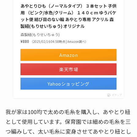
あやとりひも（ノーマルタイプ） ３本セット 子供
用 （ピンク/水色/クリーム） １４０ｃｍ ゆうパケ
ット便 結び目のない輪 あやとり専用 アクリル 森
製紐(もりせいちゅう) オリジナル
森製紐(もりせいちゅう)
¥880
（2025/02/16 04:58時点 | Amazon調べ）
Amazon
楽天市場
Yahooショッピング
ポチップ
我が家は100均で太めの毛糸を購入し、あやとり紐
として使用しています。保育園では細めの毛糸を三
つ編みして、太い毛糸に変身させてあやとり紐とし