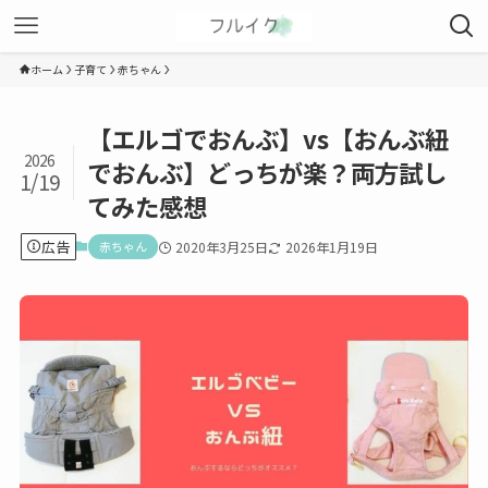
ホーム
子育て
赤ちゃん
【エルゴでおんぶ】vs【おんぶ紐
2026
でおんぶ】どっちが楽？両方試し
1/19
てみた感想
広告
赤ちゃん
2020年3月25日
2026年1月19日